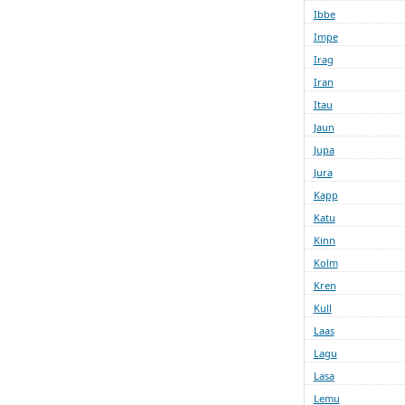
Ibbe
Impe
Irag
Iran
Itau
Jaun
Jupa
Jura
Kapp
Katu
Kinn
Kolm
Kren
Kull
Laas
Lagu
Lasa
Lemu