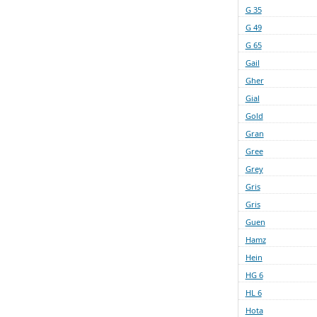
G 35
G 49
G 65
Gail
Gher
Gial
Gold
Gran
Gree
Grey
Gris
Gris
Guen
Hamz
Hein
HG 6
HL 6
Hota