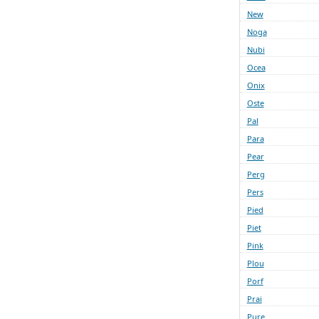
New
Noga
Nubi
Ocea
Onix
Oste
Pal
Para
Pear
Perg
Pers
Pied
Piet
Pink
Plou
Porf
Prai
Pure