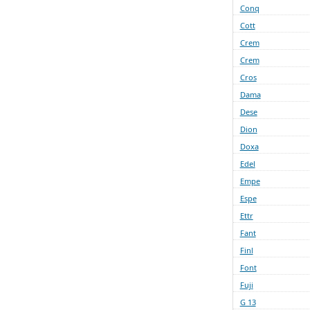
Conq
Cott
Crem
Crem
Cros
Dama
Dese
Dion
Doxa
Edel
Empe
Espe
Ettr
Fant
Finl
Font
Fuji
G 13