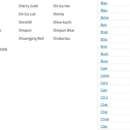
Blan
Sherry Gold
Shi Gu Hei
Bleu
Shi Gu Luh
Shimla
Boha
Shirehill
Shiva Kashi
Boti
i
Shivpuri
Shivpuri Blue
Bran
Shuangjing Red
Shubartau
Brec
Bret
2008
Buch
Buxy
Cala
Came
Caro
Cats
CH 2
Char
Chia
Chyw
Clau