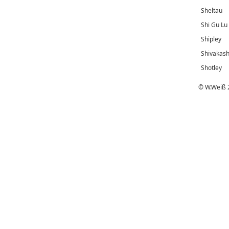
Sheltau
Shi Gu Lu
Shipley
Shivakash
Shotley
© W.Weiß 