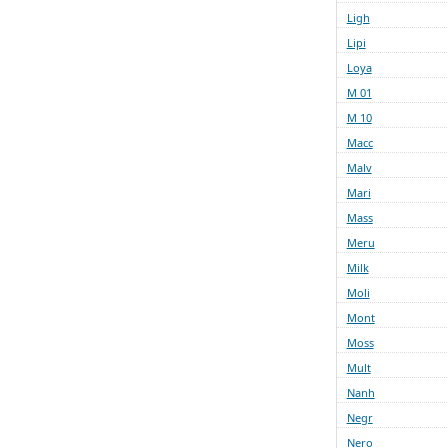
Ligh
Lipi
Loya
M 01
M 10
Macc
Malv
Mari
Mass
Meru
Milk
Moli
Mont
Moss
Mult
Nanh
Negr
Nero