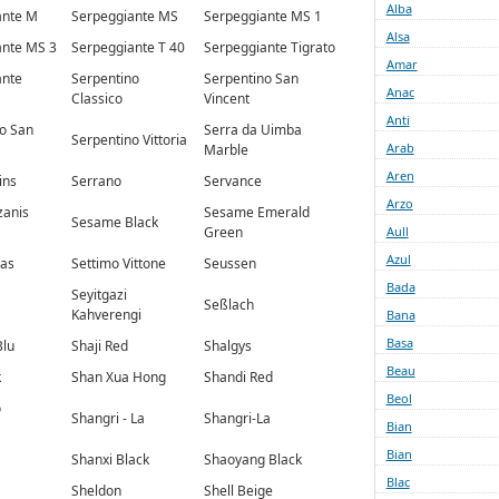
Alba
ante M
Serpeggiante MS
Serpeggiante MS 1
Alsa
ante MS 3
Serpeggiante T 40
Serpeggiante Tigrato
Amar
ante
Serpentino
Serpentino San
Anac
Classico
Vincent
Anti
o San
Serra da Uimba
Serpentino Vittoria
Arab
Marble
Aren
ins
Serrano
Servance
Arzo
zanis
Sesame Emerald
Sesame Black
Green
Aull
Azul
oas
Settimo Vittone
Seussen
Bada
Seyitgazi
Seßlach
Kahverengi
Bana
Basa
Blu
Shaji Red
Shalgys
Beau
k
Shan Xua Hong
Shandi Red
Beol
o
Shangri - La
Shangri-La
Bian
Bian
Shanxi Black
Shaoyang Black
Blac
Sheldon
Shell Beige