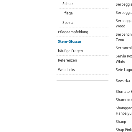
Schutz
Serpeggi
Serpeggi
Pflege
Serpeggi
Spezial
Wood
Pflegeempfehlung
Serpentin
Zeno
Stein-Glossar
Serrancol
häufige Fragen
Servia Ko
Referenzen
White
Web-Links
Sete Lag
Sewerka
Sfumato 
Shamroc
Shangga
Hanbaiyu
Shanji
Shap Pink