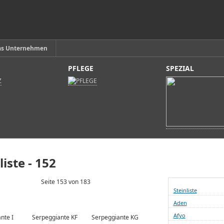
as Unternehmen
PFLEGE
SPEZIAL
liste - 152
Seite 153 von 183
Steinliste
Aden
Afyo
nte I
Serpeggiante KF
Serpeggiante KG