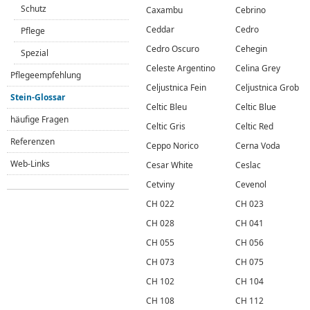
Schutz
Caxambu
Cebrino
Ceddar
Cedro
Pflege
Cedro Oscuro
Cehegin
Spezial
Celeste Argentino
Celina Grey
Pflegeempfehlung
Celjustnica Fein
Celjustnica Grob
Stein-Glossar
Celtic Bleu
Celtic Blue
häufige Fragen
Celtic Gris
Celtic Red
Referenzen
Ceppo Norico
Cerna Voda
Web-Links
Cesar White
Ceslac
Cetviny
Cevenol
CH 022
CH 023
CH 028
CH 041
CH 055
CH 056
CH 073
CH 075
CH 102
CH 104
CH 108
CH 112