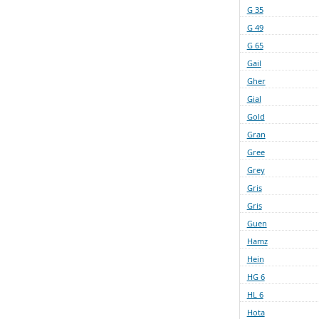
G 35
G 49
G 65
Gail
Gher
Gial
Gold
Gran
Gree
Grey
Gris
Gris
Guen
Hamz
Hein
HG 6
HL 6
Hota