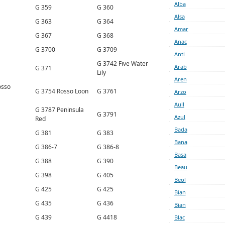
Alba
G 359
G 360
Alsa
G 363
G 364
Amar
G 367
G 368
Anac
G 3700
G 3709
Anti
G 3742 Five Water
Arab
G 371
Lily
Aren
osso
G 3754 Rosso Loon
G 3761
Arzo
Aull
G 3787 Peninsula
G 3791
Azul
Red
Bada
G 381
G 383
Bana
G 386-7
G 386-8
Basa
G 388
G 390
Beau
G 398
G 405
Beol
G 425
G 425
Bian
G 435
G 436
Bian
G 439
G 4418
Blac