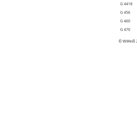
G 4418
G 456
G 460
G 470
© W.Weiß 