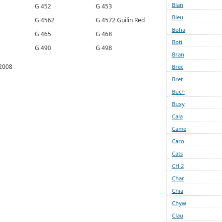
Blan
G 452
G 453
Bleu
G 4562
G 4572 Guilin Red
Boha
G 465
G 468
Boti
G 490
G 498
Bran
2008
Brec
Bret
Buch
Buxy
Cala
Came
Caro
Cats
CH 2
Char
Chia
Chyw
Clau