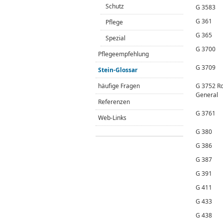
Schutz
G 3583
G 361
Pflege
G 365
Spezial
G 3700
Pflegeempfehlung
G 3709
Stein-Glossar
häufige Fragen
G 3752 R
General
Referenzen
G 3761
Web-Links
G 380
G 386
G 387
G 391
G 411
G 433
G 438