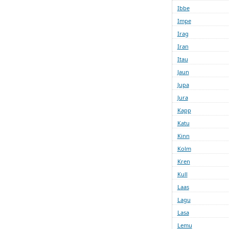
Ibbe
Impe
Irag
Iran
Itau
Jaun
Jupa
Jura
Kapp
Katu
Kinn
Kolm
Kren
Kull
Laas
Lagu
Lasa
Lemu