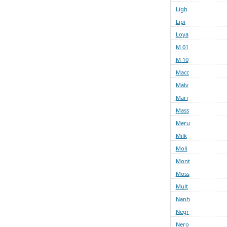
Ligh
Lipi
Loya
M 01
M 10
Macc
Malv
Mari
Mass
Meru
Milk
Moli
Mont
Moss
Mult
Nanh
Negr
Nero