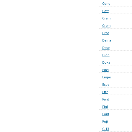
Conq
Cott
Crem
Crem
Cros
Dama
Dese
Dion
Doxa
Edel
Empe
Espe
Ettr
Fant
Finl
Font
Fuji
G 13