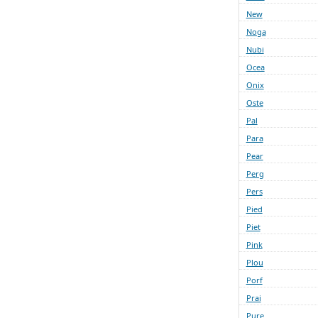
New
Noga
Nubi
Ocea
Onix
Oste
Pal
Para
Pear
Perg
Pers
Pied
Piet
Pink
Plou
Porf
Prai
Pure