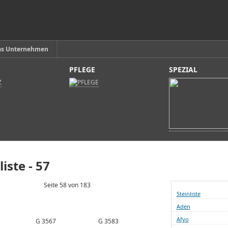
as Unternehmen
PFLEGE
SPEZIAL
liste - 57
Seite 58 von 183
Steinliste
Aden
Afyo
G 3567
G 3583